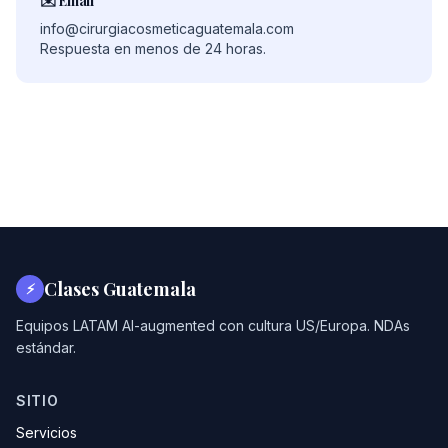
✉️ Email
info@cirurgiacosmeticaguatemala.com
Respuesta en menos de 24 horas.
Clases Guatemala
⚡
Equipos LATAM AI-augmented con cultura US/Europa. NDAs
estándar.
SITIO
Servicios